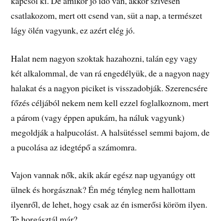
kapcsol ki. De amikor jó idő van, akkor szívesen
csatlakozom, mert ott csend van, süt a nap, a természet
lágy ölén vagyunk, ez azért elég jó.
Halat nem nagyon szoktak hazahozni, talán egy vagy
két alkalommal, de van rá engedélyük, de a nagyon nagy
halakat és a nagyon piciket is visszadobják. Szerencsére
főzés céljából nekem nem kell ezzel foglalkoznom, mert
a párom (vagy éppen apukám, ha náluk vagyunk)
megoldják a halpucolást. A halsütéssel semmi bajom, de
a pucolása az idegtépő a számomra.
Vajon vannak nők, akik akár egész nap ugyanúgy ott
ülnek és horgásznak? Én még tényleg nem hallottam
ilyenről, de lehet, hogy csak az én ismerősi köröm ilyen.
Te horgásztál már?