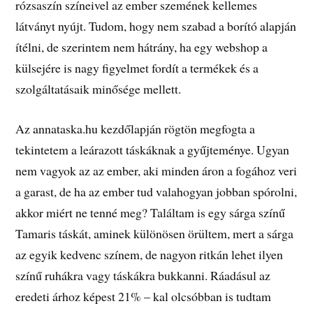
rózsaszín színeivel az ember szemének kellemes
látványt nyújt. Tudom, hogy nem szabad a borító alapján
ítélni, de szerintem nem hátrány, ha egy webshop a
külsejére is nagy figyelmet fordít a termékek és a
szolgáltatásaik minősége mellett.
Az annataska.hu kezdőlapján rögtön megfogta a
tekintetem a leárazott táskáknak a gyűjteménye. Ugyan
nem vagyok az az ember, aki minden áron a fogához veri
a garast, de ha az ember tud valahogyan jobban spórolni,
akkor miért ne tenné meg? Találtam is egy sárga színű
Tamaris táskát, aminek különösen örültem, mert a sárga
az egyik kedvenc színem, de nagyon ritkán lehet ilyen
színű ruhákra vagy táskákra bukkanni. Ráadásul az
eredeti árhoz képest 21% – kal olcsóbban is tudtam