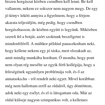
hiszen horgászat közben csendben kell lenni. Be kell
vallanom, nekem ez sokszor nem nagyon megy. De egy
jó könyv leköti annyira a figyelmem, hogy a férjem
akarata teljesüljön, még pedig, hogy csendben
horgászhasson, de közben együtt is legyünk. Miközben
szereli fel a botját, azért szoktunk beszélgetni is
mindenféléről. A múltkor például panaszkodtam neki,
hogy kellene nekem egy jó táska, mert elszakadt az,
amit mindig munkába hordtam. Ő mondta, hogy pont
nem olyan rég mesélte az egyik férfi kollégája, hogy a
feleségének ugyanilyen problémája volt, és ő az
annataska.hu – ról rendelt neki egyet. Mivel korábban
még nem hallottam erről az oldalról, úgy döntöttem,
adok neki egy esélyt, és el is látogattam oda. Már az
oldal külseje nagyon szimpatikus volt, a kellemes