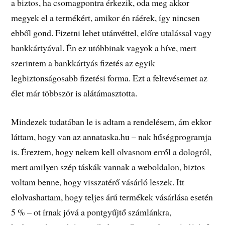
a biztos, ha csomagpontra érkezik, oda meg akkor
megyek el a termékért, amikor én ráérek, így nincsen
ebből gond. Fizetni lehet utánvéttel, előre utalással vagy
bankkártyával. Én ez utóbbinak vagyok a híve, mert
szerintem a bankkártyás fizetés az egyik
legbiztonságosabb fizetési forma. Ezt a feltevésemet az
élet már többször is alátámasztotta.
Mindezek tudatában le is adtam a rendelésem, ám ekkor
láttam, hogy van az annataska.hu – nak hűségprogramja
is. Éreztem, hogy nekem kell olvasnom erről a dologról,
mert amilyen szép táskák vannak a weboldalon, biztos
voltam benne, hogy visszatérő vásárló leszek. Itt
elolvashattam, hogy teljes árú termékek vásárlása esetén
5 % – ot írnak jóvá a pontgyűjtő számlánkra,