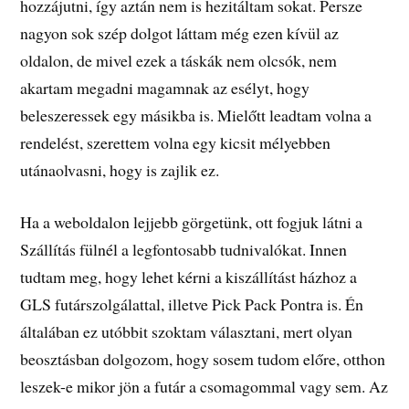
hozzájutni, így aztán nem is hezitáltam sokat. Persze
nagyon sok szép dolgot láttam még ezen kívül az
oldalon, de mivel ezek a táskák nem olcsók, nem
akartam megadni magamnak az esélyt, hogy
beleszeressek egy másikba is. Mielőtt leadtam volna a
rendelést, szerettem volna egy kicsit mélyebben
utánaolvasni, hogy is zajlik ez.
Ha a weboldalon lejjebb görgetünk, ott fogjuk látni a
Szállítás fülnél a legfontosabb tudnivalókat. Innen
tudtam meg, hogy lehet kérni a kiszállítást házhoz a
GLS futárszolgálattal, illetve Pick Pack Pontra is. Én
általában ez utóbbit szoktam választani, mert olyan
beosztásban dolgozom, hogy sosem tudom előre, otthon
leszek-e mikor jön a futár a csomagommal vagy sem. Az